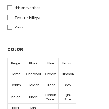
thisisneverthat
Tommy Hilfiger
Vans
COLOR
Beige
Black
Blue
Brown
Camo
Charcoal
Cream
Crimson
Denim
Golden
Green
Grey
Lemon
Light
Indigo
Khaki
Green
Blue
Light
Mint