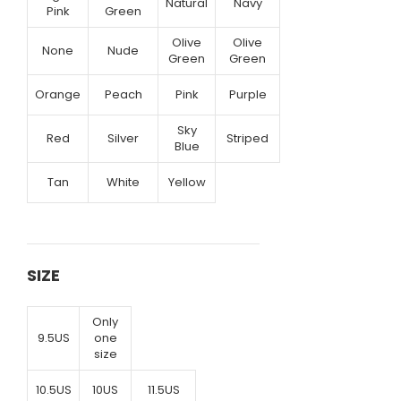
Natural
Navy
Pink
Green
Olive
Olive
None
Nude
Green
Green
Orange
Peach
Pink
Purple
Sky
Red
Silver
Striped
Blue
Tan
White
Yellow
SIZE
Only
9.5US
one
size
10.5US
10US
11.5US