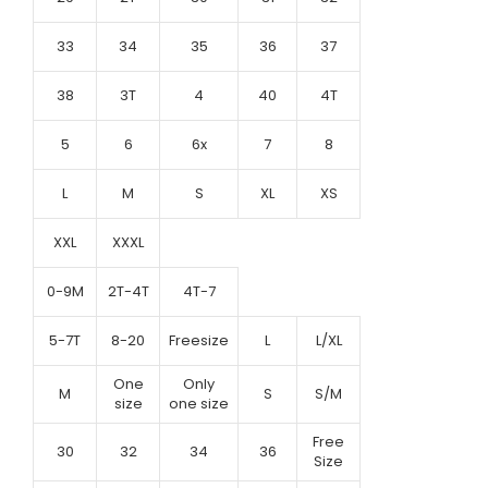
33
34
35
36
37
38
3T
4
40
4T
5
6
6x
7
8
L
M
S
XL
XS
XXL
XXXL
0-9M
2T-4T
4T-7
5-7T
8-20
Freesize
L
L/XL
One
Only
M
S
S/M
size
one size
Free
30
32
34
36
Size