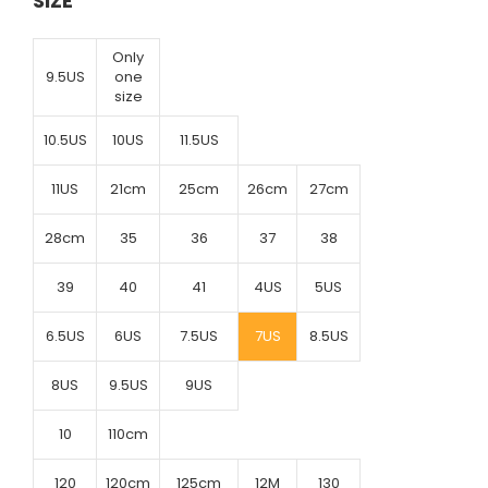
SIZE
Only
9.5US
one
size
10.5US
10US
11.5US
11US
21cm
25cm
26cm
27cm
28cm
35
36
37
38
39
40
41
4US
5US
6.5US
6US
7.5US
7US
8.5US
8US
9.5US
9US
10
110cm
120
120cm
125cm
12M
130