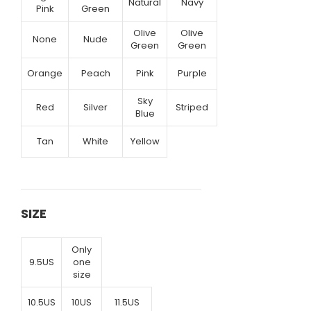
Natural
Navy
Pink
Green
Olive
Olive
None
Nude
Green
Green
Orange
Peach
Pink
Purple
Sky
Red
Silver
Striped
Blue
Tan
White
Yellow
SIZE
Only
9.5US
one
size
10.5US
10US
11.5US