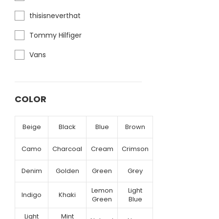
thisisneverthat
Tommy Hilfiger
Vans
COLOR
Beige
Black
Blue
Brown
Camo
Charcoal
Cream
Crimson
Denim
Golden
Green
Grey
Lemon
Light
Indigo
Khaki
Green
Blue
Light
Mint