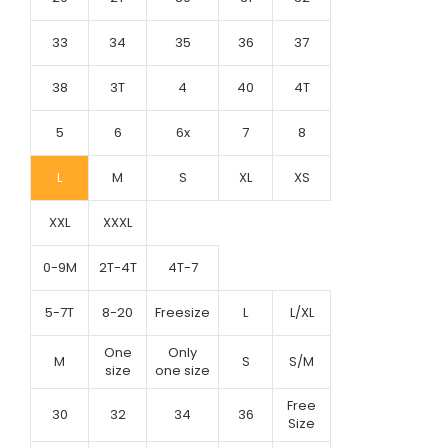
33
34
35
36
37
38
3T
4
40
4T
5
6
6x
7
8
L
M
S
XL
XS
XXL
XXXL
0-9M
2T-4T
4T-7
5-7T
8-20
Freesize
L
L/XL
One
Only
M
S
S/M
size
one size
Free
30
32
34
36
Size