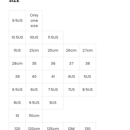
SIZE
Only
9.5US
one
size
10.5US
10US
11.5US
11US
21cm
25cm
26cm
27cm
28cm
35
36
37
38
39
40
41
4US
5US
6.5US
6US
7.5US
7US
8.5US
8US
9.5US
9US
10
110cm
120
120cm
125cm
12M
130