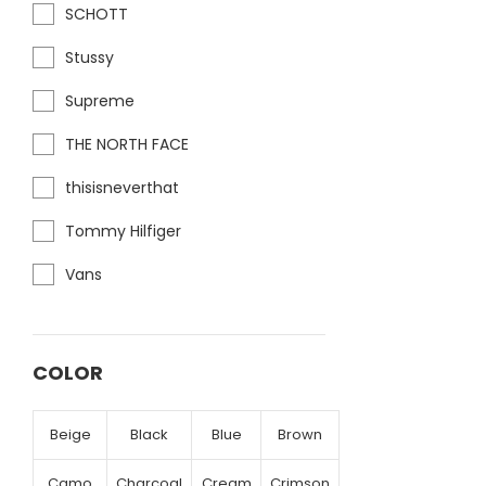
SCHOTT
Stussy
Supreme
THE NORTH FACE
thisisneverthat
Tommy Hilfiger
Vans
COLOR
Beige
Black
Blue
Brown
Camo
Charcoal
Cream
Crimson