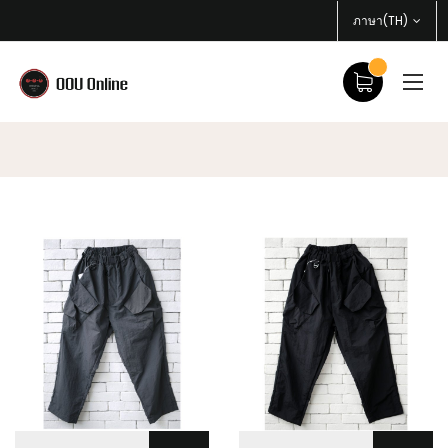
ภาษา(TH)