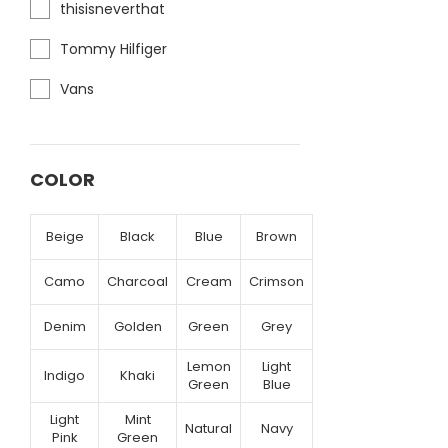
thisisneverthat
Tommy Hilfiger
Vans
COLOR
Beige
Black
Blue
Brown
Camo
Charcoal
Cream
Crimson
Denim
Golden
Green
Grey
Lemon
Light
Indigo
Khaki
Green
Blue
Light
Mint
Natural
Navy
Pink
Green