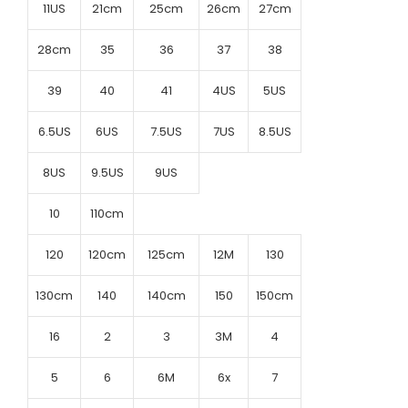
11US
21cm
25cm
26cm
27cm
28cm
35
36
37
38
39
40
41
4US
5US
6.5US
6US
7.5US
7US
8.5US
8US
9.5US
9US
10
110cm
120
120cm
125cm
12M
130
130cm
140
140cm
150
150cm
16
2
3
3M
4
5
6
6M
6x
7