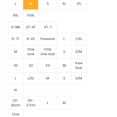
L
M
S
XL
XS
XXL
XXXL
0-9M
2T-4T
4T-7
5-7T
8-20
Freesize
L
L/XL
One
Only
M
S
S/M
size
one size
Free
30
32
34
36
Size
L
L/XL
M
S
S/M
XL
23-
25-
L
M
25cm
27cm
One