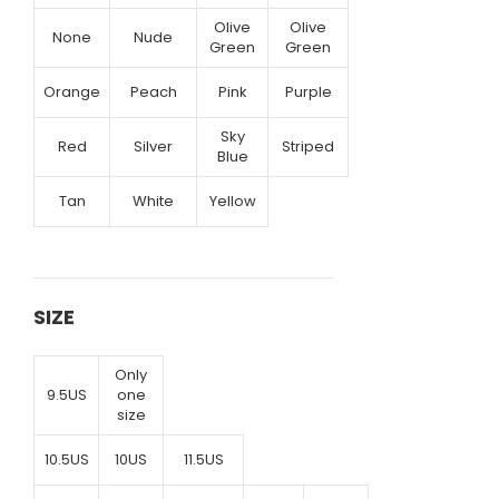
Olive
Olive
None
Nude
Green
Green
Orange
Peach
Pink
Purple
Sky
Red
Silver
Striped
Blue
Tan
White
Yellow
SIZE
Only
9.5US
one
size
10.5US
10US
11.5US