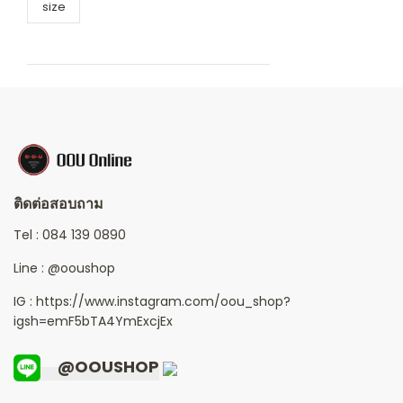
size
ติดต่อสอบถาม
Tel :
084 139 0890
Line :
@ooushop
IG : https://www.instagram.com/oou_shop?
igsh=emF5bTA4YmExcjEx
@OOUSHOP