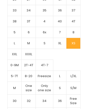
33
34
35
36
37
38
3T
4
40
4T
5
6
6x
7
8
L
M
S
XL
XS
XXL
XXXL
0-9M
2T-4T
4T-7
5-7T
8-20
Freesize
L
L/XL
One
Only
M
S
S/M
size
one size
Free
30
32
34
36
Size