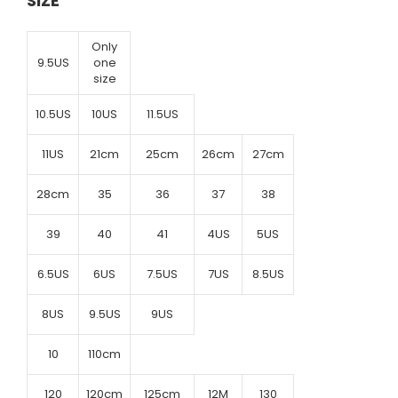
SIZE
Only
9.5US
one
size
10.5US
10US
11.5US
11US
21cm
25cm
26cm
27cm
28cm
35
36
37
38
39
40
41
4US
5US
6.5US
6US
7.5US
7US
8.5US
8US
9.5US
9US
10
110cm
120
120cm
125cm
12M
130