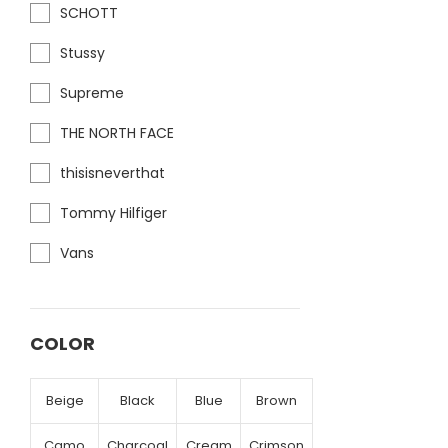
SCHOTT
Stussy
Supreme
THE NORTH FACE
thisisneverthat
Tommy Hilfiger
Vans
COLOR
Beige
Black
Blue
Brown
Camo
Charcoal
Cream
Crimson