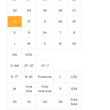
33
34
35
36
37
38
3T
4
40
4T
5
6
6x
7
8
L
M
S
XL
XS
XXL
XXXL
0-9M
2T-4T
4T-7
5-7T
8-20
Freesize
L
L/XL
One
Only
M
S
S/M
size
one size
Free
30
32
34
36
Size