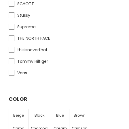
SCHOTT
Stussy
Supreme
THE NORTH FACE
thisisneverthat
Tommy Hilfiger
Vans
COLOR
Beige
Black
Blue
Brown
Camo
Charcoal
Cream
Crimson