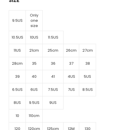
SIZE
Only
9.5US
one
size
10.5US
10US
11.5US
11US
21cm
25cm
26cm
27cm
28cm
35
36
37
38
39
40
41
4US
5US
6.5US
6US
7.5US
7US
8.5US
8US
9.5US
9US
10
110cm
120
120cm
125cm
12M
130