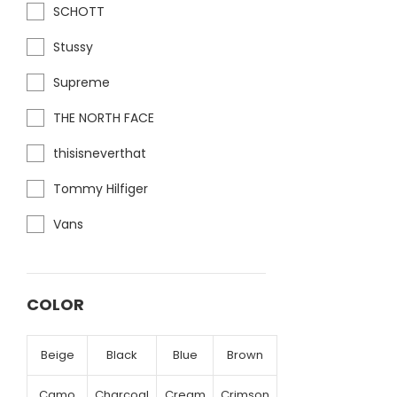
SCHOTT
Stussy
Supreme
THE NORTH FACE
thisisneverthat
Tommy Hilfiger
Vans
COLOR
Beige
Black
Blue
Brown
Camo
Charcoal
Cream
Crimson