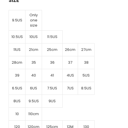
SIZE
Only
9.5US
one
size
10.5US
10US
11.5US
11US
21cm
25cm
26cm
27cm
28cm
35
36
37
38
39
40
41
4US
5US
6.5US
6US
7.5US
7US
8.5US
8US
9.5US
9US
10
110cm
120
120cm
125cm
12M
130