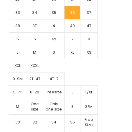
33
34
35
36
37
38
3T
4
40
4T
5
6
6x
7
8
L
M
S
XL
XS
XXL
XXXL
0-9M
2T-4T
4T-7
5-7T
8-20
Freesize
L
L/XL
One
Only
M
S
S/M
size
one size
Free
30
32
34
36
Size