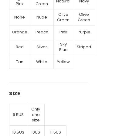
Natural
Navy
Pink
Green
Olive
Olive
None
Nude
Green
Green
Orange
Peach
Pink
Purple
Sky
Red
Silver
Striped
Blue
Tan
White
Yellow
SIZE
Only
9.5US
one
size
10.5US
10US
11.5US