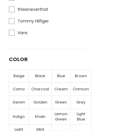
thisisneverthat
Tommy Hilfiger
Vans
COLOR
Beige
Black
Blue
Brown
Camo
Charcoal
Cream
Crimson
Denim
Golden
Green
Grey
Lemon
Light
Indigo
Khaki
Green
Blue
Light
Mint