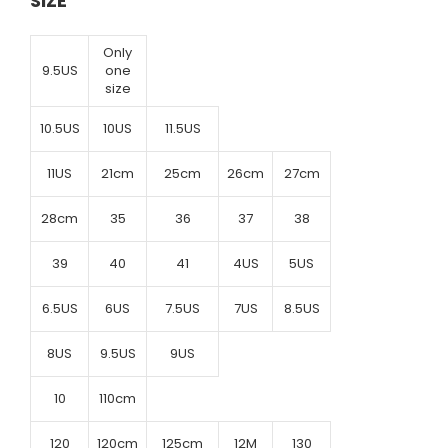
SIZE
Only
9.5US
one
size
10.5US
10US
11.5US
11US
21cm
25cm
26cm
27cm
28cm
35
36
37
38
39
40
41
4US
5US
6.5US
6US
7.5US
7US
8.5US
8US
9.5US
9US
10
110cm
120
120cm
125cm
12M
130