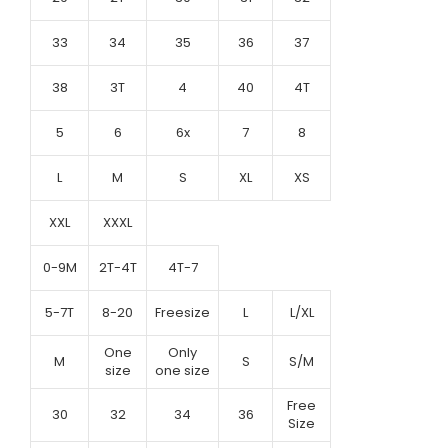
33
34
35
36
37
38
3T
4
40
4T
5
6
6x
7
8
L
M
S
XL
XS
XXL
XXXL
0-9M
2T-4T
4T-7
5-7T
8-20
Freesize
L
L/XL
One
Only
M
S
S/M
size
one size
Free
30
32
34
36
Size