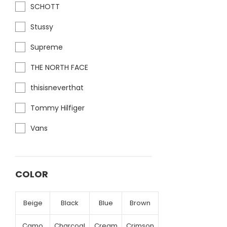
SCHOTT
Stussy
Supreme
THE NORTH FACE
thisisneverthat
Tommy Hilfiger
Vans
COLOR
Beige
Black
Blue
Brown
Camo
Charcoal
Cream
Crimson