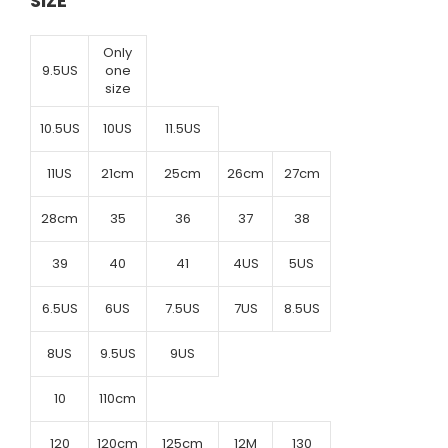
SIZE
Only
9.5US
one
size
10.5US
10US
11.5US
11US
21cm
25cm
26cm
27cm
28cm
35
36
37
38
39
40
41
4US
5US
6.5US
6US
7.5US
7US
8.5US
8US
9.5US
9US
10
110cm
120
120cm
125cm
12M
130