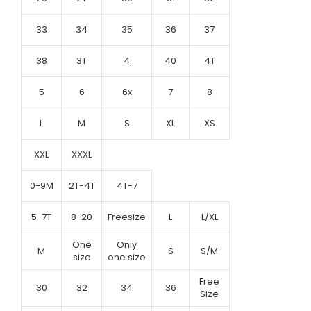
33
34
35
36
37
38
3T
4
40
4T
5
6
6x
7
8
L
M
S
XL
XS
XXL
XXXL
0-9M
2T-4T
4T-7
5-7T
8-20
Freesize
L
L/XL
One
Only
M
S
S/M
size
one size
Free
30
32
34
36
Size