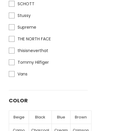
SCHOTT
Stussy
Supreme
THE NORTH FACE
thisisneverthat
Tommy Hilfiger
Vans
COLOR
Beige
Black
Blue
Brown
Camo
Charcoal
Cream
Crimson