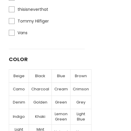
thisisneverthat
Tommy Hilfiger
Vans
COLOR
Beige
Black
Blue
Brown
Camo
Charcoal
Cream
Crimson
Denim
Golden
Green
Grey
Lemon
Light
Indigo
Khaki
Green
Blue
Light
Mint