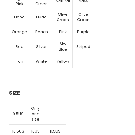
Natural
Navy
Pink
Green
Olive
Olive
None
Nude
Green
Green
Orange
Peach
Pink
Purple
Sky
Red
Silver
Striped
Blue
Tan
White
Yellow
SIZE
Only
9.5US
one
size
10.5US
10US
11.5US