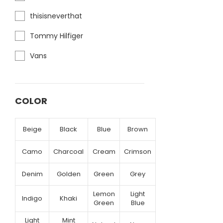
thisisneverthat
Tommy Hilfiger
Vans
COLOR
Beige
Black
Blue
Brown
Camo
Charcoal
Cream
Crimson
Denim
Golden
Green
Grey
Lemon
Light
Indigo
Khaki
Green
Blue
Light
Mint