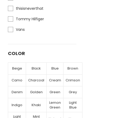
thisisneverthat
Tommy Hilfiger
Vans
COLOR
Beige
Black
Blue
Brown
Camo
Charcoal
Cream
Crimson
Denim
Golden
Green
Grey
Lemon
Light
Indigo
Khaki
Green
Blue
Light
Mint