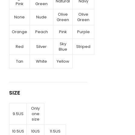
Natural
Navy
Pink
Green
Olive
Olive
None
Nude
Green
Green
Orange
Peach
Pink
Purple
Sky
Red
Silver
Striped
Blue
Tan
White
Yellow
SIZE
Only
9.5US
one
size
10.5US
10US
11.5US