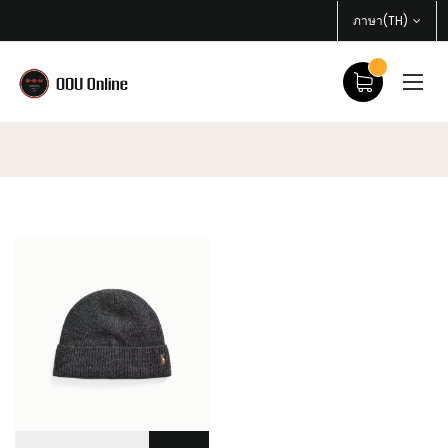
ภาษา(TH)