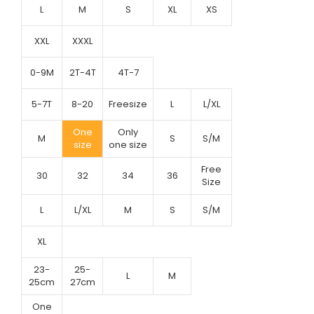
L
M
S
XL
XS
XXL
XXXL
0-9M
2T-4T
4T-7
5-7T
8-20
Freesize
L
L/XL
One
Only
M
S
S/M
size
one size
Free
30
32
34
36
Size
L
L/XL
M
S
S/M
XL
23-
25-
L
M
25cm
27cm
One