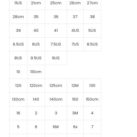
11US
21cm
25cm
26cm
27cm
28cm
35
36
37
38
39
40
41
4US
5US
6.5US
6US
7.5US
7US
8.5US
8US
9.5US
9US
10
110cm
120
120cm
125cm
12M
130
130cm
140
140cm
150
150cm
16
2
3
3M
4
5
6
6M
6x
7