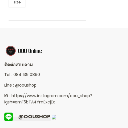
size
ติดต่อสอบถาม
Tel :
084 139 0890
Line :
@ooushop
IG : https://www.instagram.com/oou_shop?
igsh=emF5bTA4YmExcjEx
@OOUSHOP