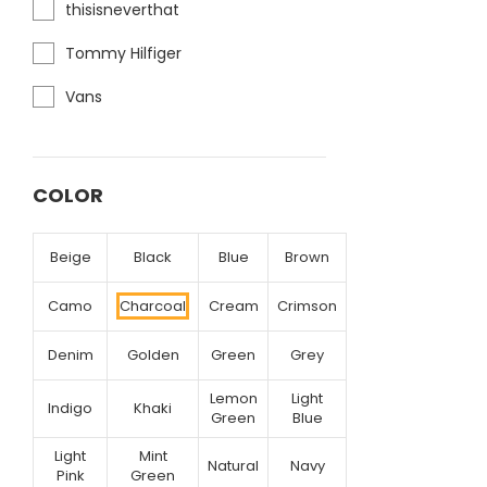
thisisneverthat
Tommy Hilfiger
Vans
COLOR
Beige
Black
Blue
Brown
Camo
Charcoal
Cream
Crimson
Denim
Golden
Green
Grey
Lemon
Light
Indigo
Khaki
Green
Blue
Light
Mint
Natural
Navy
Pink
Green