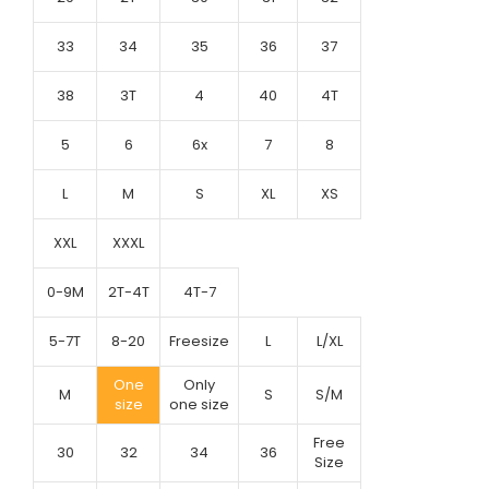
33
34
35
36
37
38
3T
4
40
4T
5
6
6x
7
8
L
M
S
XL
XS
XXL
XXXL
0-9M
2T-4T
4T-7
5-7T
8-20
Freesize
L
L/XL
One
Only
M
S
S/M
size
one size
Free
30
32
34
36
Size