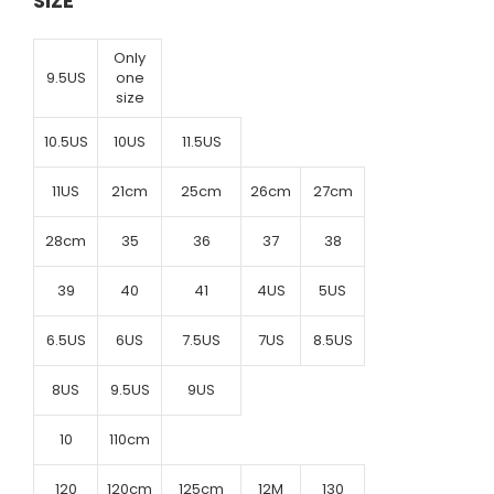
SIZE
Only
9.5US
one
size
10.5US
10US
11.5US
11US
21cm
25cm
26cm
27cm
28cm
35
36
37
38
39
40
41
4US
5US
6.5US
6US
7.5US
7US
8.5US
8US
9.5US
9US
10
110cm
120
120cm
125cm
12M
130