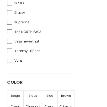
SCHOTT
Stussy
Supreme
THE NORTH FACE
thisisneverthat
Tommy Hilfiger
Vans
COLOR
Beige
Black
Blue
Brown
Camo
Charcoal
Cream
Crimson