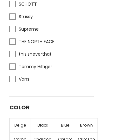
SCHOTT
Stussy
Supreme
THE NORTH FACE
thisisneverthat
Tommy Hilfiger
Vans
COLOR
Beige
Black
Blue
Brown
Camo
Charcoal
Cream
Crimson