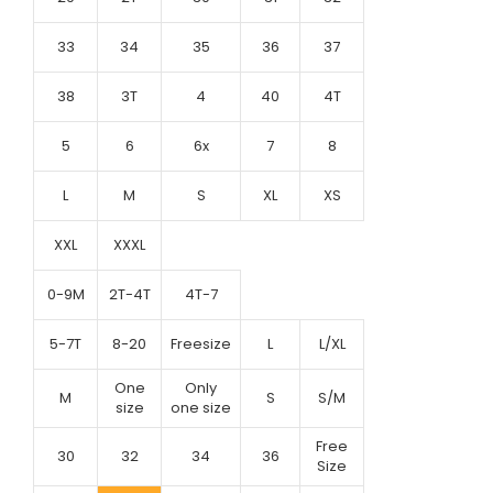
33
34
35
36
37
38
3T
4
40
4T
5
6
6x
7
8
L
M
S
XL
XS
XXL
XXXL
0-9M
2T-4T
4T-7
5-7T
8-20
Freesize
L
L/XL
One
Only
M
S
S/M
size
one size
Free
30
32
34
36
Size