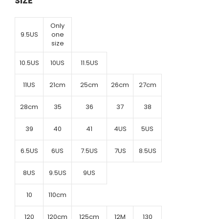
SIZE
Only
9.5US
one
size
10.5US
10US
11.5US
11US
21cm
25cm
26cm
27cm
28cm
35
36
37
38
39
40
41
4US
5US
6.5US
6US
7.5US
7US
8.5US
8US
9.5US
9US
10
110cm
120
120cm
125cm
12M
130