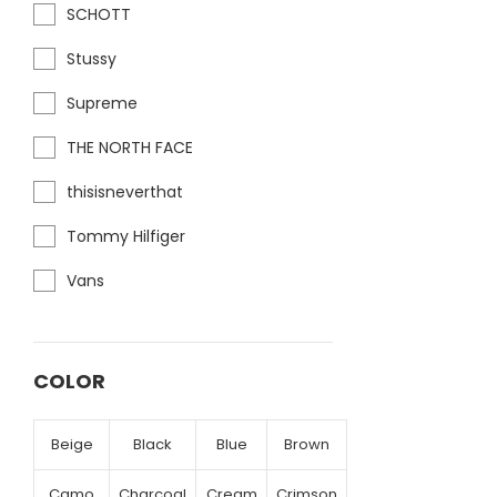
SCHOTT
Stussy
Supreme
THE NORTH FACE
thisisneverthat
Tommy Hilfiger
Vans
COLOR
Beige
Black
Blue
Brown
Camo
Charcoal
Cream
Crimson