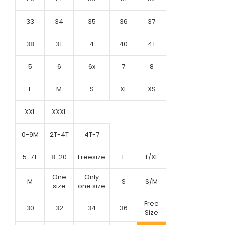
33
34
35
36
37
38
3T
4
40
4T
5
6
6x
7
8
L
M
S
XL
XS
XXL
XXXL
0-9M
2T-4T
4T-7
5-7T
8-20
Freesize
L
L/XL
One
Only
M
S
S/M
size
one size
Free
30
32
34
36
Size