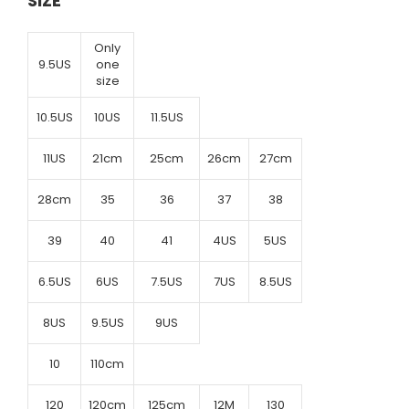
SIZE
Only
9.5US
one
size
10.5US
10US
11.5US
11US
21cm
25cm
26cm
27cm
28cm
35
36
37
38
39
40
41
4US
5US
6.5US
6US
7.5US
7US
8.5US
8US
9.5US
9US
10
110cm
120
120cm
125cm
12M
130