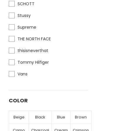
SCHOTT
Stussy
Supreme
THE NORTH FACE
thisisneverthat
Tommy Hilfiger
Vans
COLOR
Beige
Black
Blue
Brown
Camo
Charcoal
Cream
Crimson