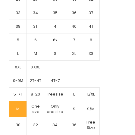
33
34
35
36
37
38
3T
4
40
4T
5
6
6x
7
8
L
M
S
XL
XS
XXL
XXXL
0-9M
2T-4T
4T-7
5-7T
8-20
Freesize
L
L/XL
One
Only
M
S
S/M
size
one size
Free
30
32
34
36
Size