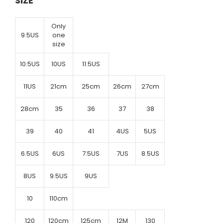
SIZE
Only
9.5US
one
size
10.5US
10US
11.5US
11US
21cm
25cm
26cm
27cm
28cm
35
36
37
38
39
40
41
4US
5US
6.5US
6US
7.5US
7US
8.5US
8US
9.5US
9US
10
110cm
120
120cm
125cm
12M
130