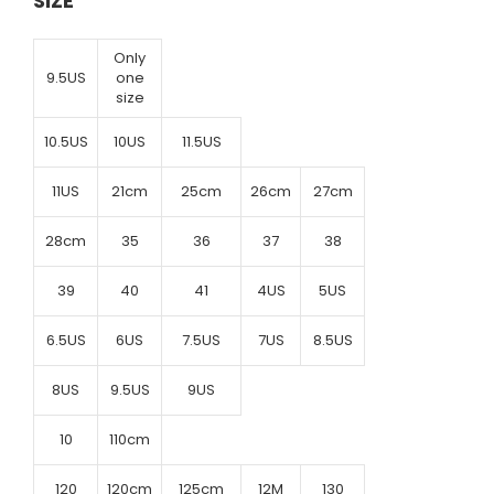
SIZE
Only
9.5US
one
size
10.5US
10US
11.5US
11US
21cm
25cm
26cm
27cm
28cm
35
36
37
38
39
40
41
4US
5US
6.5US
6US
7.5US
7US
8.5US
8US
9.5US
9US
10
110cm
120
120cm
125cm
12M
130