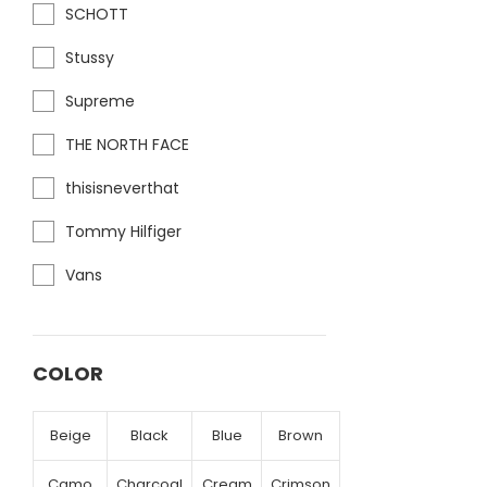
SCHOTT
Stussy
Supreme
THE NORTH FACE
thisisneverthat
Tommy Hilfiger
Vans
COLOR
Beige
Black
Blue
Brown
Camo
Charcoal
Cream
Crimson