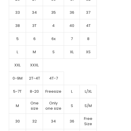
33
34
35
36
37
38
3T
4
40
4T
5
6
6x
7
8
L
M
S
XL
XS
XXL
XXXL
0-9M
2T-4T
4T-7
5-7T
8-20
Freesize
L
L/XL
One
Only
M
S
S/M
size
one size
Free
30
32
34
36
Size