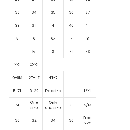
33
34
35
36
37
38
3T
4
40
4T
5
6
6x
7
8
L
M
S
XL
XS
XXL
XXXL
0-9M
2T-4T
4T-7
5-7T
8-20
Freesize
L
L/XL
One
Only
M
S
S/M
size
one size
Free
30
32
34
36
Size