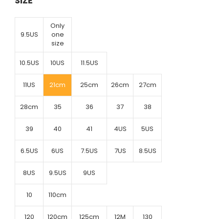
SIZE
Only
9.5US
one
size
10.5US
10US
11.5US
11US
21cm
25cm
26cm
27cm
28cm
35
36
37
38
39
40
41
4US
5US
6.5US
6US
7.5US
7US
8.5US
8US
9.5US
9US
10
110cm
120
120cm
125cm
12M
130