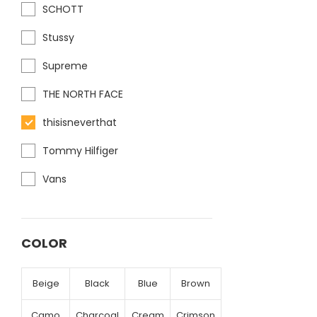
SCHOTT
Stussy
Supreme
THE NORTH FACE
thisisneverthat
Tommy Hilfiger
Vans
COLOR
Beige
Black
Blue
Brown
Camo
Charcoal
Cream
Crimson