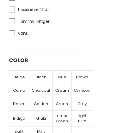
thisisneverthat
Tommy Hilfiger
Vans
COLOR
Beige
Black
Blue
Brown
Camo
Charcoal
Cream
Crimson
Denim
Golden
Green
Grey
Lemon
Light
Indigo
Khaki
Green
Blue
Light
Mint