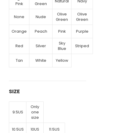
Natural
Navy
Pink
Green
Olive
Olive
None
Nude
Green
Green
Orange
Peach
Pink
Purple
Sky
Red
Silver
Striped
Blue
Tan
White
Yellow
SIZE
Only
9.5US
one
size
10.5US
10US
11.5US