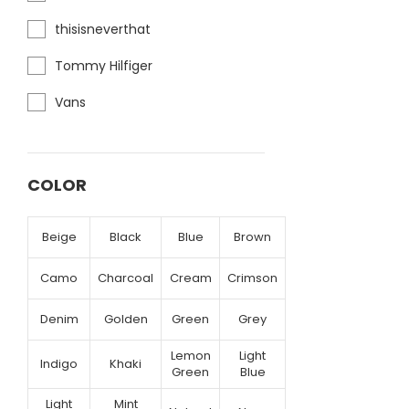
thisisneverthat
Tommy Hilfiger
Vans
COLOR
Beige
Black
Blue
Brown
Camo
Charcoal
Cream
Crimson
Denim
Golden
Green
Grey
Lemon
Light
Indigo
Khaki
Green
Blue
Light
Mint