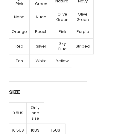
Natural
Navy
Pink
Green
Olive
Olive
None
Nude
Green
Green
Orange
Peach
Pink
Purple
Sky
Red
Silver
Striped
Blue
Tan
White
Yellow
SIZE
Only
9.5US
one
size
10.5US
10US
11.5US