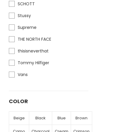
SCHOTT
Stussy
Supreme
THE NORTH FACE
thisisneverthat
Tommy Hilfiger
Vans
COLOR
Beige
Black
Blue
Brown
Camo
Charcoal
Cream
Crimson