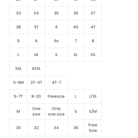
33
34
35
36
37
38
3T
4
40
4T
5
6
6x
7
8
L
M
S
XL
XS
XXL
XXXL
0-9M
2T-4T
4T-7
5-7T
8-20
Freesize
L
L/XL
One
Only
M
S
S/M
size
one size
Free
30
32
34
36
Size