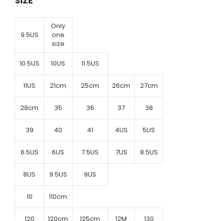
SIZE
Only
9.5US
one
size
10.5US
10US
11.5US
11US
21cm
25cm
26cm
27cm
28cm
35
36
37
38
39
40
41
4US
5US
6.5US
6US
7.5US
7US
8.5US
8US
9.5US
9US
10
110cm
120
120cm
125cm
12M
130