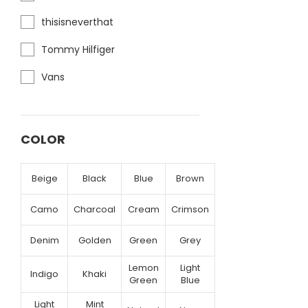
thisisneverthat
Tommy Hilfiger
Vans
COLOR
Beige
Black
Blue
Brown
Camo
Charcoal
Cream
Crimson
Denim
Golden
Green
Grey
Lemon
Light
Indigo
Khaki
Green
Blue
Light
Mint