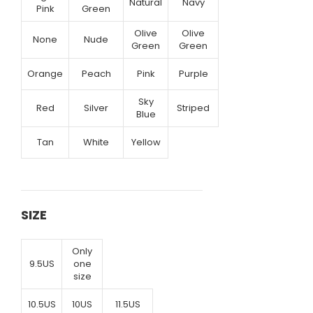
Natural
Navy
Pink
Green
Olive
Olive
None
Nude
Green
Green
Orange
Peach
Pink
Purple
Sky
Red
Silver
Striped
Blue
Tan
White
Yellow
SIZE
Only
9.5US
one
size
10.5US
10US
11.5US