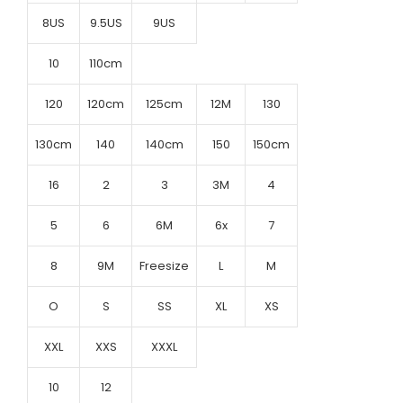
8US
9.5US
9US
10
110cm
120
120cm
125cm
12M
130
130cm
140
140cm
150
150cm
16
2
3
3M
4
5
6
6M
6x
7
8
9M
Freesize
L
M
O
S
SS
XL
XS
XXL
XXS
XXXL
10
12