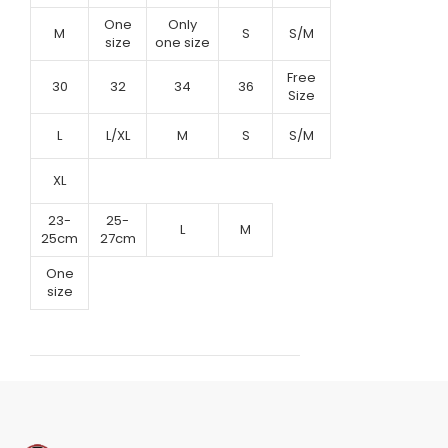
One
Only
M
S
S/M
size
one size
Free
30
32
34
36
Size
L
L/XL
M
S
S/M
XL
23-
25-
L
M
25cm
27cm
One
size