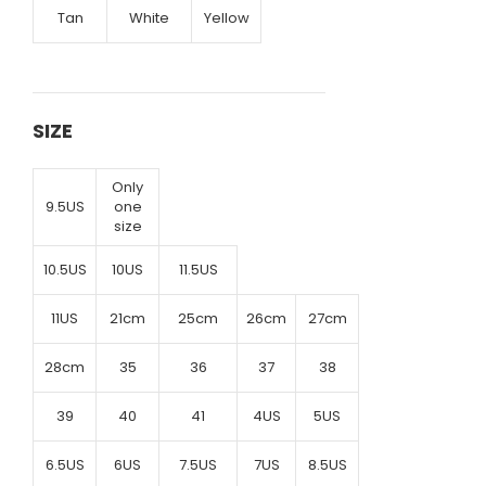
Tan
White
Yellow
SIZE
Only
9.5US
one
size
10.5US
10US
11.5US
11US
21cm
25cm
26cm
27cm
28cm
35
36
37
38
39
40
41
4US
5US
6.5US
6US
7.5US
7US
8.5US