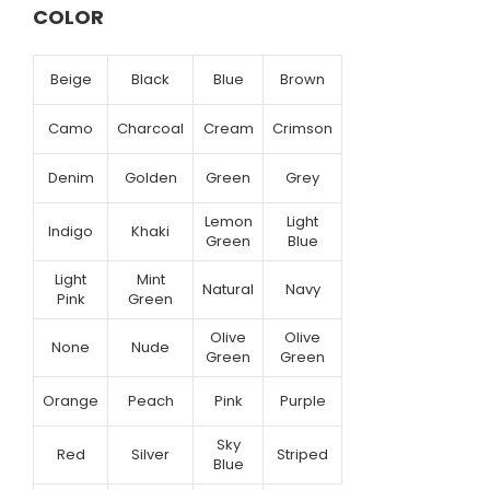
COLOR
Beige
Black
Blue
Brown
Camo
Charcoal
Cream
Crimson
Denim
Golden
Green
Grey
Lemon
Light
Indigo
Khaki
Green
Blue
Light
Mint
Natural
Navy
Pink
Green
Olive
Olive
None
Nude
Green
Green
Orange
Peach
Pink
Purple
Sky
Red
Silver
Striped
Blue