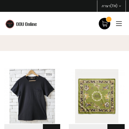
ภาษา(TH)