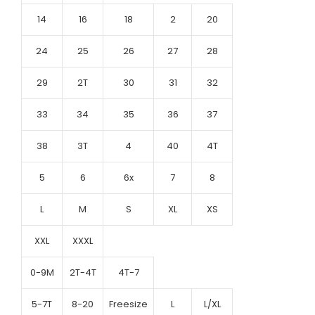
14
16
18
2
20
24
25
26
27
28
29
2T
30
31
32
33
34
35
36
37
38
3T
4
40
4T
5
6
6x
7
8
L
M
S
XL
XS
XXL
XXXL
0-9M
2T-4T
4T-7
5-7T
8-20
Freesize
L
L/XL