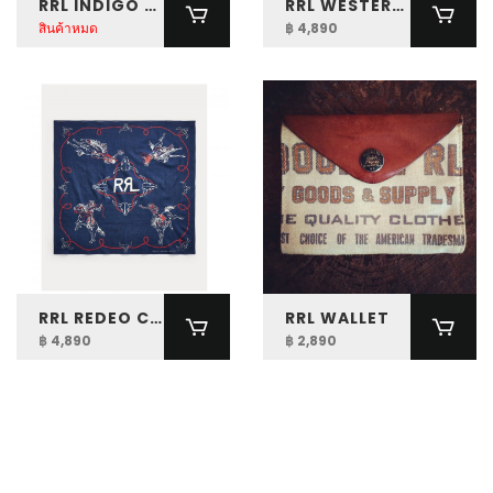
RRL INDIGO JERSEY POCKET T-SHIRT
RRL WESTERN PRINT COTTON BANDANNA
สินค้าหมด
฿ 4,890
RRL REDEO COTTON BANDANNA
RRL WALLET
฿ 4,890
฿ 2,890