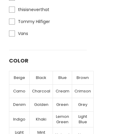
thisisneverthat
Tommy Hilfiger
Vans
COLOR
Beige
Black
Blue
Brown
Camo
Charcoal
Cream
Crimson
Denim
Golden
Green
Grey
Lemon
Light
Indigo
Khaki
Green
Blue
Light
Mint