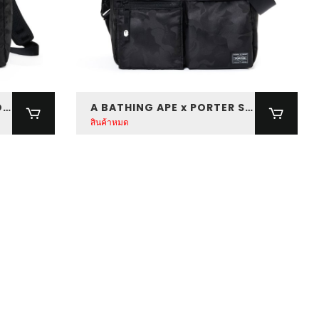
A BATHING APE x PORTER DAYPACK BAG
A BATHING APE x PORTER SHOULDER BAG
สินค้าหมด