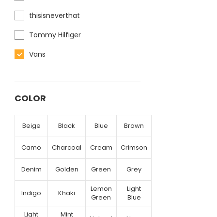
thisisneverthat
Tommy Hilfiger
Vans
COLOR
Beige
Black
Blue
Brown
Camo
Charcoal
Cream
Crimson
Denim
Golden
Green
Grey
Lemon
Light
Indigo
Khaki
Green
Blue
Light
Mint