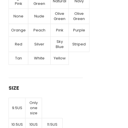
Natural
Navy
Pink
Green
Olive
Olive
None
Nude
Green
Green
Orange
Peach
Pink
Purple
Sky
Red
Silver
Striped
Blue
Tan
White
Yellow
SIZE
Only
9.5US
one
size
10.5US
10US
11.5US