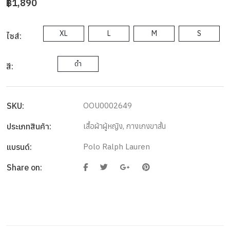
฿1,890
XL
L
M
S
ไซส์:
ดำ
สี:
SKU:
OOU0002649
ประเภทสินค้า:
เสื้อผ้าผู้หญิง
,
กางเกงขาสั้น
แบรนด์:
Polo Ralph Lauren
Share on: