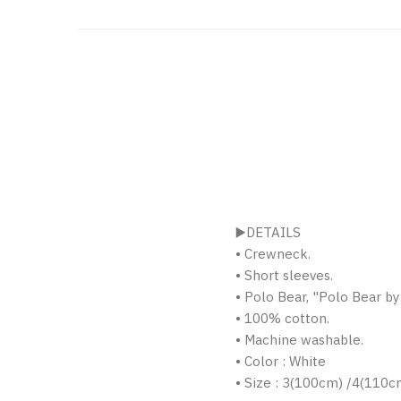
▶️DETAILS
• Crewneck.
• Short sleeves.
• Polo Bear, "Polo Bear by
• 100% cotton.
• Machine washable.
• Color : White
• Size : 3(100cm) /4(110