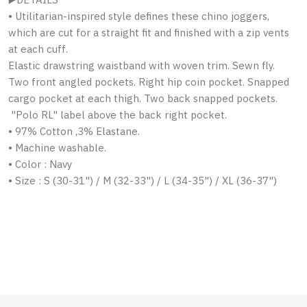
• Utilitarian-inspired style defines these chino joggers,
which are cut for a straight fit and finished with a zip vents
at each cuff.
Elastic drawstring waistband with woven trim. Sewn fly.
Two front angled pockets. Right hip coin pocket. Snapped
cargo pocket at each thigh. Two back snapped pockets.
"Polo RL" label above the back right pocket.
• 97% Cotton ,3% Elastane.
• Machine washable.
• Color : Navy
• Size : S (30-31") / M (32-33") / L (34-35") / XL (36-37")