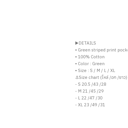
▶️DETAILS
• Green striped print poc
• 100% Cotton
• Color : Green
• Size : S / M / L / XL
⚓️Size chart (ไหล่ /อก /ยาว)
- S 20.5 /43 /28
- M 21 /45 /29
- L 22 /47 /30
- XL 23 /49 /31