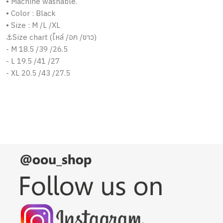
• Machine washable.
• Color : Black
• Size : M /L /XL
⚓Size chart (ไหล่ /อก /ยาว)
- M 18.5 /39 /26.5
- L 19.5 /41 /27
- XL 20.5 /43 /27.5